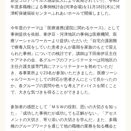
新型コロナウイルス感染拡大により延期されていた、令和3
年度多職種による事例検討会(河津会場)を11月18日(木)に河
津町保健福祉センターふれあいホールで開催しました。
今年度のテーマは「医療連携(退院に関わるケース)」として
事例提供を依頼。東伊豆・河津地区の事例は医療機関、医
療ソーシャルワーカーより提供いただいた『自宅介護困難
で療養入院をしていた患者さんが最期を家族のもとで迎え
られた事例』についての検討です。講師は下田南伊豆主任
ケアマネの会、各グループのファシリテーターは同地区の
主任介護支援専門員にファシリテーターを努めていただ
き、各事業所より23名が参加いただきました。医療ソーシ
ャルワーカーとしての対応が患者さんにとって良かったの
か。各グループの質問や色々な考えアドバイスを聞くこと
で、大きな気づきを得ることができました。
参加者の感想として「ＭＳＷの役割、思いの大切さを知っ
た」「成功した事例だが成功しても正解がない」「アセス
メントの大切さ、寄り添いの大切さを学んだ」また、多職
種のグループワークを通じて他の職種の業務を知る機会と