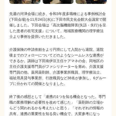
先週の河津会場に続き、令和3年度多職種による事例検討会
(下田会場)を11月24日(水)に下田市民文化会館大会議室で開
催しました。下田会場は『高次脳機能障害(失語・失行)を呈
した患者の在宅支援』について、地域医療機関の理学療法
士より事例を提供いただきました。
介護保険の申請依頼をより円滑にして入院から退院、退院
後までのフォローについてどのようなシームレスな連携が
できるか。講師は下田南伊豆主任ケアマネの会、同地区の
主任介護支援専門員がファシリテーターを努め、介護支援
専門員の他、薬局薬剤師、介護事業所職員、理学療法士、
福祉用具貸与事業所、行政職員など38名が参加し、6グルー
プに分かれての開催となりました。
終了後の感想として「連携の1つを知る機会となった。専門
職の業務理解の必要性を改めて感じた」「薬剤師の立場か
らどう関われるかを考えたいと思う」「それぞれの情報の
共有、連携の重要性を知る良い機会で、大変参考になっ