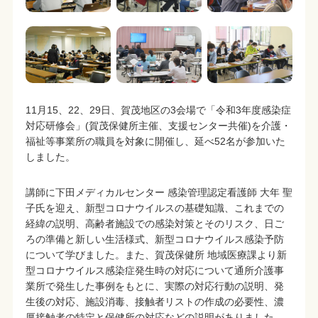
11月15、22、29日、賀茂地区の3会場で「令和3年度感染症
対応研修会」(賀茂保健所主催、支援センター共催)を介護・
福祉等事業所の職員を対象に開催し、延べ52名が参加いた
しました。
講師に下田メディカルセンター 感染管理認定看護師 大年 聖
子氏を迎え、新型コロナウイルスの基礎知識、これまでの
経緯の説明、高齢者施設での感染対策とそのリスク、日ご
ろの準備と新しい生活様式、新型コロナウイルス感染予防
について学びました。また、賀茂保健所 地域医療課より新
型コロナウイルス感染症発生時の対応について通所介護事
業所で発生した事例をもとに、実際の対応行動の説明、発
生後の対応、施設消毒、接触者リストの作成の必要性、濃
厚接触者の特定と保健所の対応などの説明がありました。