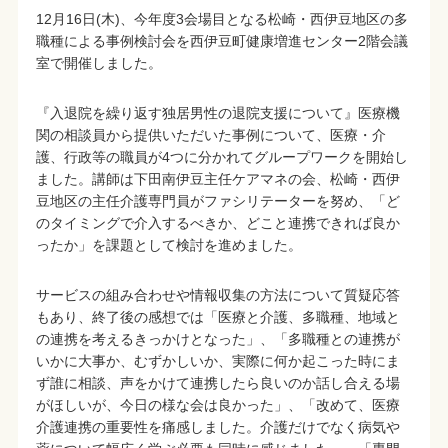
12月16日(木)、今年度3会場目となる松崎・西伊豆地区の多
職種による事例検討会を西伊豆町健康増進センター2階会議
室で開催しました。
『入退院を繰り返す独居男性の退院支援について』医療機
関の相談員から提供いただいた事例について、医療・介
護、行政等の職員が4つに分かれてグループワークを開始し
ました。講師は下田南伊豆主任ケアマネの会、松崎・西伊
豆地区の主任介護専門員がファシリテーターを努め、「ど
のタイミングで介入するべきか、どこと連携できれば良か
ったか」を課題として検討を進めました。
サービスの組み合わせや情報収集の方法について質疑応答
もあり、終了後の感想では「医療と介護、多職種、地域と
の連携を考えるきっかけとなった」、「多職種との連携が
いかに大事か、むずかしいか、実際に何か起こった時にま
ず誰に相談、声をかけて連携したら良いのか話し合える場
がほしいが、今日の様な会は良かった」、「改めて、医療
介護連携の重要性を痛感しました。介護だけでなく病気や