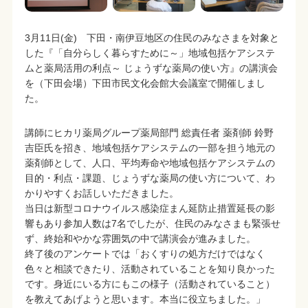
3月11日(金) 下田・南伊豆地区の住民のみなさまを対象と
した『「自分らしく暮らすために～」地域包括ケアシステ
ムと薬局活用の利点～ じょうずな薬局の使い方』の講演会
を（下田会場）下田市民文化会館大会議室で開催しまし
た。
講師にヒカリ薬局グループ薬局部門 総責任者 薬剤師 鈴野
吉臣氏を招き、地域包括ケアシステムの一部を担う地元の
薬剤師として、人口、平均寿命や地域包括ケアシステムの
目的・利点・課題、じょうずな薬局の使い方について、わ
かりやすくお話しいただきました。
当日は新型コロナウイルス感染症まん延防止措置延長の影
響もあり参加人数は7名でしたが、住民のみなさまも緊張せ
ず、終始和やかな雰囲気の中で講演会が進みました。
終了後のアンケートでは「おくすりの処方だけではなく
色々と相談できたり、活動されていることを知り良かった
です。身近にいる方にもこの様子（活動されていること）
を教えてあげようと思います。本当に役立ちました。」